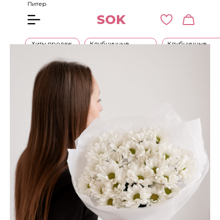
Питер
SOK
Хиты продаж
Клубничные
Клубничные
букеты
наборы