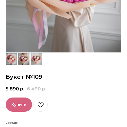
Букет №109
5 890
р.
6 490
р.
Купить
Состав: