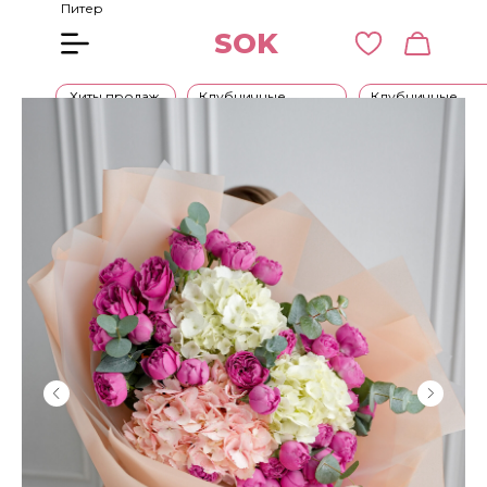
Питер
SOK
Хиты продаж
Клубничные
Клубничные
букеты
наборы