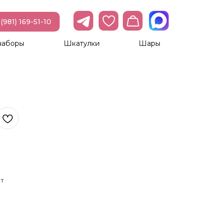
(981) 169-51-10
наборы
Шкатулки
Шары
т