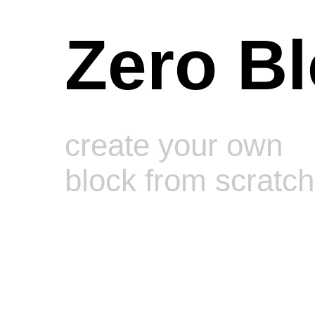
Zero B
create your own
block from scratch