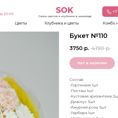
SOK
+7 
до 20:00
Салон цветов и клубники в шоколаде
Цветы
Клубника и цветы
Комбо 
Букет №110
3750
р.
4190
р.
Нет в наличии
Состав:
-Гортензия 1шт
-Писташ 1шт
-Кустовая хризантема 2ш
-Диантус 3шт
-Ажурная роза 3шт
-Гербера 1шт