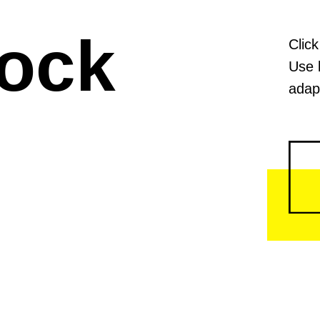
lock
Click
Use 
adapt