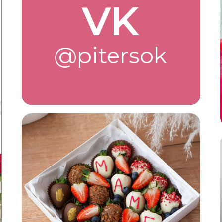
VK
@pitersok