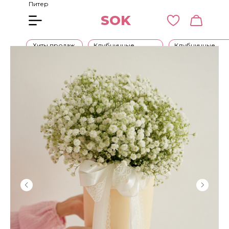
Питер
SOK
Хиты продаж
Клубничные
Клубничные
букеты
наборы