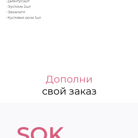
-Диантус3шт
-Эустома 2шт
-Эвкалипт
-Кустовая роза 1шт
Дополни
свой заказ
SOK