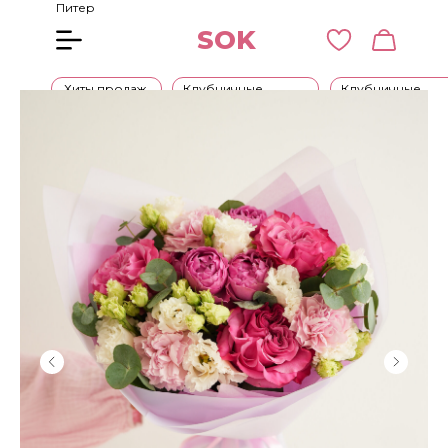
Питер
SOK
Хиты продаж
Клубничные
Клубничные
букеты
наборы