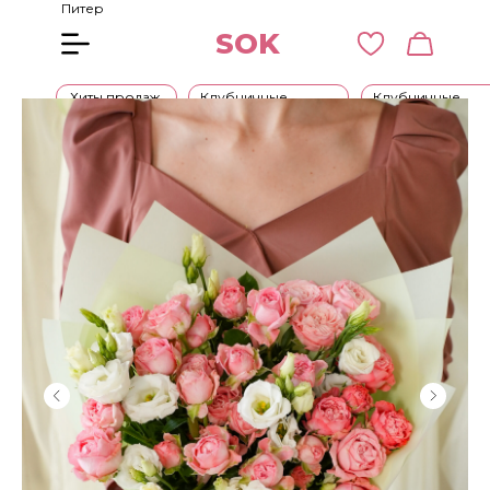
Питер
SOK
Хиты продаж
Клубничные
Клубничные
букеты
наборы