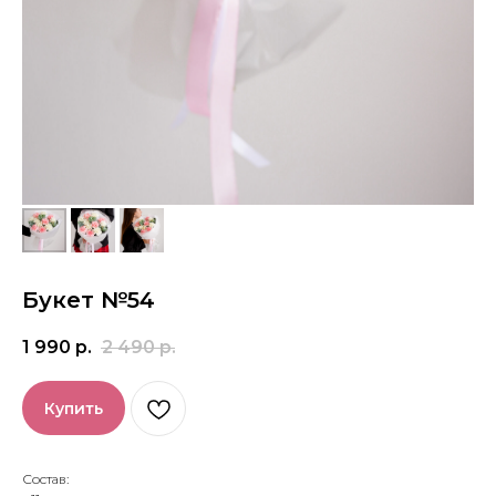
Букет №54
1 990
р.
2 490
р.
Купить
Состав: