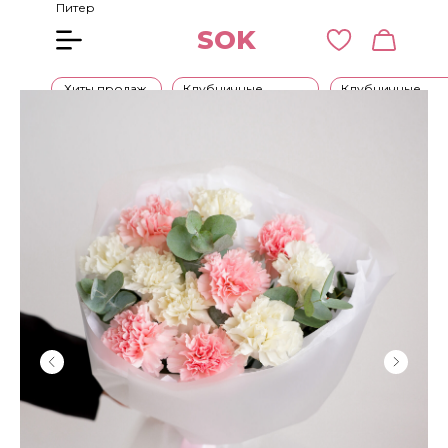
Питер
SOK
Хиты продаж
Клубничные
Клубничные
букеты
наборы