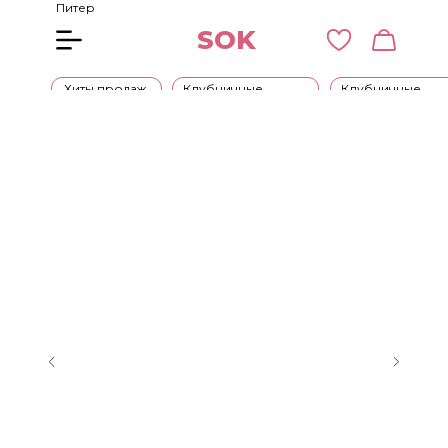
Питер
SOK
Хиты продаж
Клубничные
Клубничные
букеты
наборы