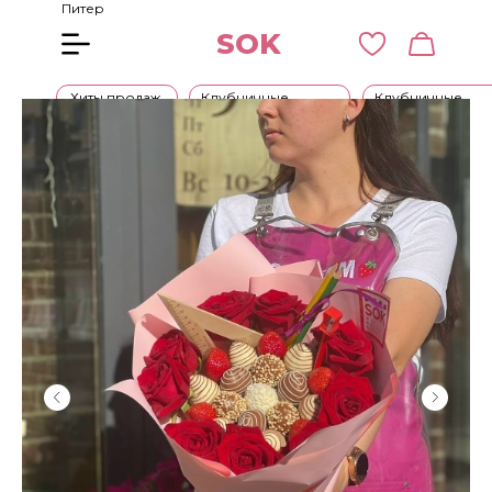
Питер
SOK
Хиты продаж
Клубничные
Клубничные
букеты
наборы