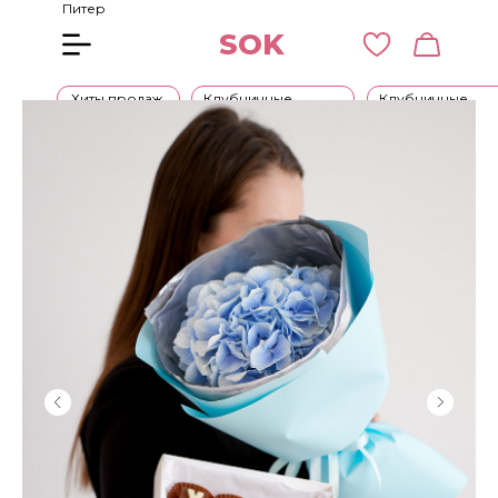
Питер
SOK
Хиты продаж
Клубничные
Клубничные
букеты
наборы