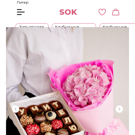
Питер
SOK
Хиты продаж
Клубничные
Клубничные
букеты
наборы