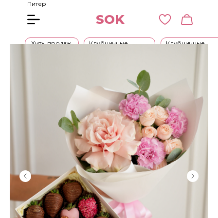
Питер
SOK
Хиты продаж
Клубничные
Клубничные
букеты
наборы