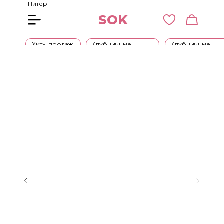
Питер
SOK
Хиты продаж
Клубничные
Клубничные
букеты
наборы