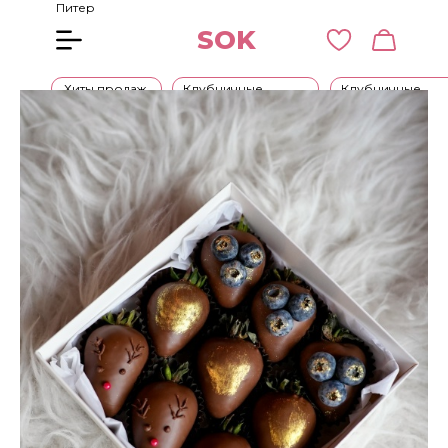
Питер
SOK
Хиты продаж
Клубничные
Клубничные
букеты
наборы