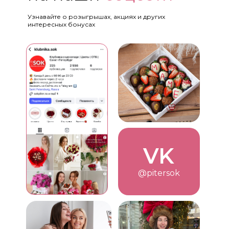
Узнавайте о розыгрышах, акциях и других
интересных бонусах
VK
@pitersok